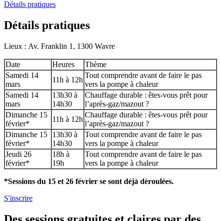
Détails pratiques
Détails pratiques
Lieux : Av. Franklin 1, 1300 Wavre
Date
Heures
Thème
Samedi 14
Tout comprendre avant de faire le pas
11h à 12h
mars
vers la pompe à chaleur
Samedi 14
13h30 à
Chauffage durable : êtes-vous prêt pour
mars
14h30
l’après-gaz/mazout ?
Dimanche 15
Chauffage durable : êtes-vous prêt pour
11h à 12h
février*
l’après-gaz/mazout ?
Dimanche 15
13h30 à
Tout comprendre avant de faire le pas
février*
14h30
vers la pompe à chaleur
Jeudi 26
18h à
Tout comprendre avant de faire le pas
février*
19h
vers la pompe à chaleur
*Sessions du 15 et 26 février se sont déjà déroulées.
S'inscrire
Des sessions gratuites et claires par des