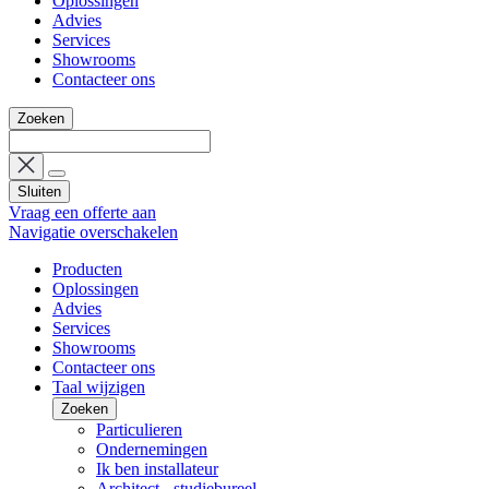
Oplossingen
Advies
Services
Showrooms
Contacteer ons
Zoeken
Sluiten
Vraag een offerte aan
Navigatie overschakelen
Producten
Oplossingen
Advies
Services
Showrooms
Contacteer ons
Taal wijzigen
Zoeken
Particulieren
Ondernemingen
Ik ben installateur
Architect - studiebureel