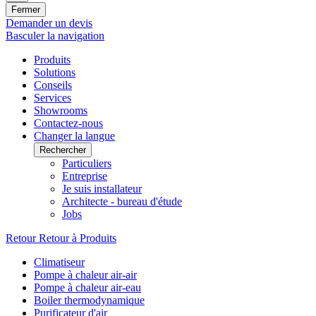
Fermer
Demander un devis
Basculer la navigation
Produits
Solutions
Conseils
Services
Showrooms
Contactez-nous
Changer la langue
Rechercher
Particuliers
Entreprise
Je suis installateur
Architecte - bureau d'étude
Jobs
Retour
Retour à Produits
Climatiseur
Pompe à chaleur air-air
Pompe à chaleur air-eau
Boiler thermodynamique
Purificateur d'air