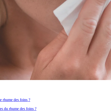
le rhume des foins ?
mes du rhume des foins ?