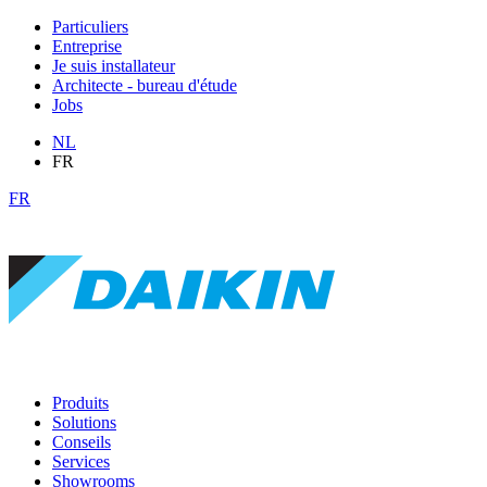
Particuliers
Entreprise
Je suis installateur
Architecte - bureau d'étude
Jobs
NL
FR
FR
Produits
Solutions
Conseils
Services
Showrooms