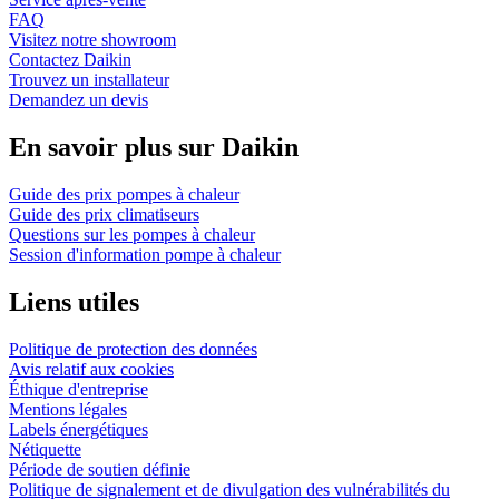
FAQ
Visitez notre showroom
Contactez Daikin
Trouvez un installateur
Demandez un devis
En savoir plus sur Daikin
Guide des prix pompes à chaleur
Guide des prix climatiseurs
Questions sur les pompes à chaleur
Session d'information pompe à chaleur
Liens utiles
Politique de protection des données
Avis relatif aux cookies
Éthique d'entreprise
Mentions légales
Labels énergétiques
Nétiquette
Période de soutien définie
Politique de signalement et de divulgation des vulnérabilités du