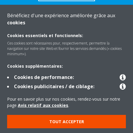
Bénéficiez d'une expérience améliorée grâce aux
cookies
A propos de Daikin
Cookies essentiels et fonctionnels:
Ces cookies sont nécessaires pour, respectivement, permettre la
navigation sur notre site Web et fournir les services demandés (« cookies
Solutions
minimum»).
Cookies supplémentaires:
Contact
Cookies de performance:
Cookies publicitaires / de ciblage:
Outils
Pour en savoir plus sur nos cookies, rendez-vous sur notre
page
Avis relatif aux cookies
.
Copyright © Daikin
TOUT ACCEPTER
Mentions légales
Avis relatif aux cookies