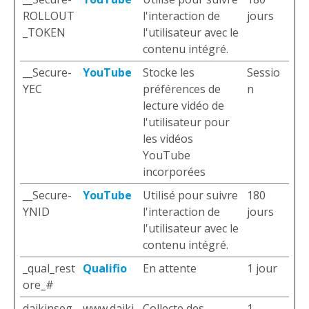
ROLLOUT
l'interaction de
jours
_TOKEN
l'utilisateur avec le
contenu intégré.
__Secure-
YouTube
Stocke les
Sessio
YEC
préférences de
n
lecture vidéo de
l'utilisateur pour
les vidéos
YouTube
incorporées
__Secure-
YouTube
Utilisé pour suivre
180
YNID
l'interaction de
jours
l'utilisateur avec le
contenu intégré.
_qual_rest
Qualifio
En attente
1 jour
ore_#
daikinseg
www.daiki
Collecte des
1