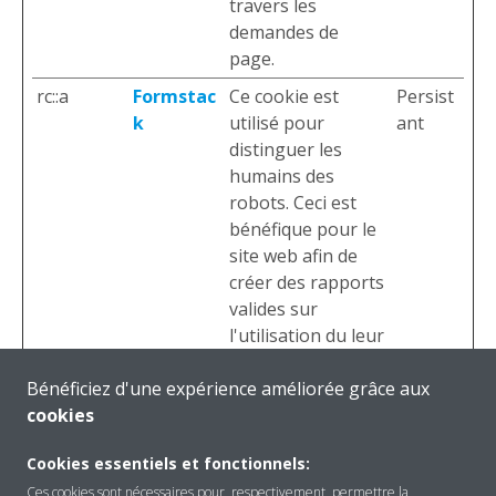
travers les
demandes de
page.
rc::a
Formstac
Ce cookie est
Persist
k
utilisé pour
ant
distinguer les
humains des
robots. Ceci est
bénéfique pour le
site web afin de
créer des rapports
valides sur
l'utilisation du leur
site.
Bénéficiez d'une expérience améliorée grâce aux
rc::c
Formstac
Ce cookie est
Sessio
cookies
k
utilisé pour
n
distinguer les
Cookies essentiels et fonctionnels:
humains des
Ces cookies sont nécessaires pour, respectivement, permettre la