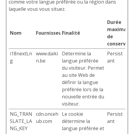
comme votre langue préférée ou la région dans
laquelle vous vous situez.
Durée
maximale
Nom
Fournisseur
Finalité
de
conservati
i18nextLn
www.daiki
Détermine la
Persist
g
n.be
langue préférée
ant
du visiteur. Permet
au site Web de
définir la langue
préférée lors de la
nouvelle entrée du
visiteur.
NG_TRAN
cdn.onceh
Le cookie
Persist
SLATE_LA
ub.com
détermine la
ant
NG_KEY
langue préférée et