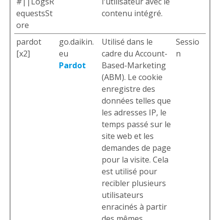
#||LogsR
l'utilisateur avec le
equestsSt
contenu intégré.
ore
pardot
go.daikin.
Utilisé dans le
Sessio
[x2]
eu
cadre du Account-
n
Pardot
Based-Marketing
(ABM). Le cookie
enregistre des
données telles que
les adresses IP, le
temps passé sur le
site web et les
demandes de page
pour la visite. Cela
est utilisé pour
recibler plusieurs
utilisateurs
enracinés à partir
des mêmes