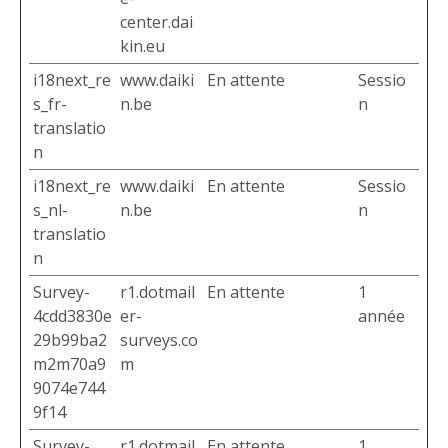
center.dai
kin.eu
i18next_re
www.daiki
En attente
Sessio
s_fr-
n.be
n
translatio
n
i18next_re
www.daiki
En attente
Sessio
s_nl-
n.be
n
translatio
n
Survey-
r1.dotmail
En attente
1
4cdd3830e
er-
année
29b99ba2
surveys.co
m2m70a9
m
9074e744
9f14
Survey-
r1.dotmail
En attente
1