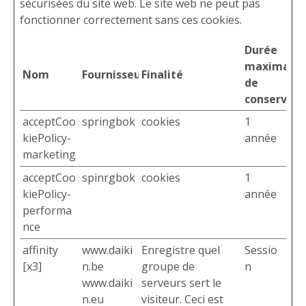
sécurisées du site web. Le site web ne peut pas
fonctionner correctement sans ces cookies.
Durée
maximale
Nom
Fournisseur
Finalité
de
conservati
acceptCoo
springbok
cookies
1
kiePolicy-
année
marketing
acceptCoo
spinrgbok
cookies
1
kiePolicy-
année
performa
nce
affinity
www.daiki
Enregistre quel
Sessio
[x3]
n.be
groupe de
n
www.daiki
serveurs sert le
n.eu
visiteur. Ceci est