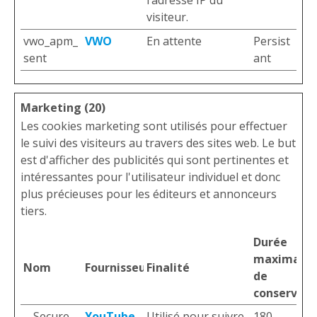
l’adresse IP du
visiteur.
vwo_apm_
VWO
En attente
Persist
sent
ant
Marketing (20)
Les cookies marketing sont utilisés pour effectuer
le suivi des visiteurs au travers des sites web. Le but
est d'afficher des publicités qui sont pertinentes et
intéressantes pour l'utilisateur individuel et donc
plus précieuses pour les éditeurs et annonceurs
tiers.
Durée
maximale
Nom
Fournisseur
Finalité
de
conservati
__Secure-
YouTube
Utilisé pour suivre
180