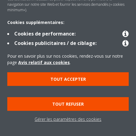
robots.
navigation sur notre site Web et fournir les services demandés (« cookies
minimum»).
tags
www.daiki
Ce cookie fait
Sessio
n.be
partie d'un
n
Cookies supplémentaires:
ensemble de
Cookies de performance:
cookies mis en
place par la
Cookies publicitaires / de ciblage:
plateforme de la
Pour en savoir plus sur nos cookies, rendez-vous sur notre
boutique en ligne
page
Avis relatif aux cookies
.
du site web pour
faciliter les images
des produits, les
TOUT ACCEPTER
fonctions de filtre
et les
fonctionnalités du
TOUT REFUSER
panier d'achat.
Gérer les paramètres des cookies
Préférences (2)