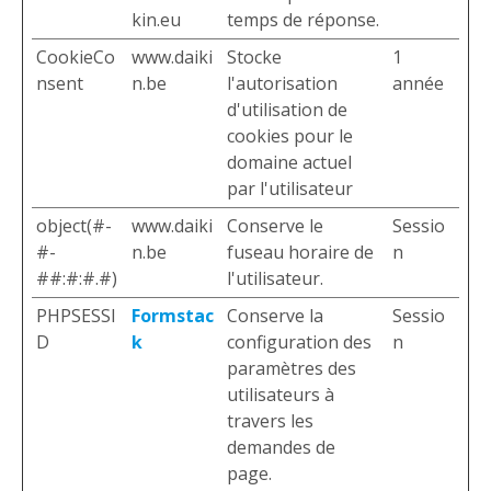
kin.eu
temps de réponse.
CookieCo
www.daiki
Stocke
1
nsent
n.be
l'autorisation
année
d'utilisation de
cookies pour le
domaine actuel
par l'utilisateur
object(#-
www.daiki
Conserve le
Sessio
#-
n.be
fuseau horaire de
n
##:#:#.#)
l'utilisateur.
PHPSESSI
Formstac
Conserve la
Sessio
D
k
configuration des
n
paramètres des
utilisateurs à
travers les
demandes de
page.