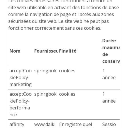
Les cookies nécessaires contribuent à rendre un
site web utilisable en activant des fonctions de base
comme la navigation de page et l'accès aux zones
sécurisées du site web. Le site web ne peut pas
fonctionner correctement sans ces cookies.
Durée
maximale
Nom
Fournisseur
Finalité
de
conservati
acceptCoo
springbok
cookies
1
kiePolicy-
année
marketing
acceptCoo
spinrgbok
cookies
1
kiePolicy-
année
performa
nce
affinity
www.daiki
Enregistre quel
Sessio