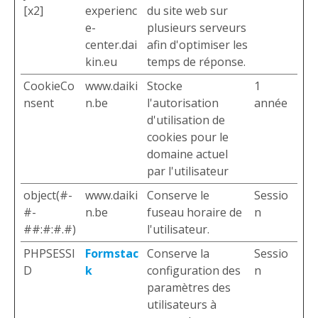
[x2]
experienc
du site web sur
e-
plusieurs serveurs
center.dai
afin d'optimiser les
kin.eu
temps de réponse.
CookieCo
www.daiki
Stocke
1
nsent
n.be
l'autorisation
année
d'utilisation de
cookies pour le
domaine actuel
par l'utilisateur
object(#-
www.daiki
Conserve le
Sessio
#-
n.be
fuseau horaire de
n
##:#:#.#)
l'utilisateur.
PHPSESSI
Formstac
Conserve la
Sessio
D
k
configuration des
n
paramètres des
utilisateurs à