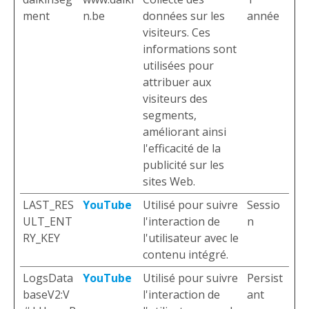
ment
n.be
données sur les
année
visiteurs. Ces
informations sont
utilisées pour
attribuer aux
visiteurs des
segments,
améliorant ainsi
l'efficacité de la
publicité sur les
sites Web.
LAST_RES
YouTube
Utilisé pour suivre
Sessio
ULT_ENT
l'interaction de
n
RY_KEY
l'utilisateur avec le
contenu intégré.
LogsData
YouTube
Utilisé pour suivre
Persist
baseV2:V
l'interaction de
ant