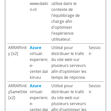
www.daiki
utilisé dans le
n.nl
contexte de
l'équilibrage de
charge afin
d'optimiser
l'expérience
utilisateur.
ARRAffinit
Azure
Utilisé pour
Sessio
y [x2]
virtual-
distribuer le trafic
n
experienc
du site web sur
e-
plusieurs serveurs
center.dai
afin d'optimiser les
kin.eu
temps de réponse.
ARRAffinit
Azure
Utilisé pour
Sessio
ySameSite
virtual-
distribuer le trafic
n
[x2]
experienc
du site web sur
e-
plusieurs serveurs
center.dai
afin d'optimiser les