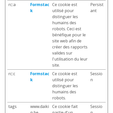
rc::a
Formstac
Ce cookie est
Persist
k
utilisé pour
ant
distinguer les
humains des
robots. Ceci est
bénéfique pour le
site web afin de
créer des rapports
valides sur
l'utilisation du leur
site.
rc::c
Formstac
Ce cookie est
Sessio
k
utilisé pour
n
distinguer les
humains des
robots.
tags
www.daiki
Ce cookie fait
Sessio
n.be
partie d'un
n