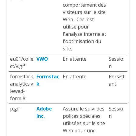
comportement des
visiteurs sur le site
Web . Ceci est
utilisé pour
l'analyse interne et
l'optimisation du
site.
eu01/colle
VWO
En attente
Sessio
ct/v.gif
n
formstack.
Formstac
En attente
Persist
analytics.v
k
ant
iewed-
form.#
p.gif
Adobe
Assure le suivi des
Sessio
Inc.
polices spéciales
n
utilisées sur le site
Web pour une