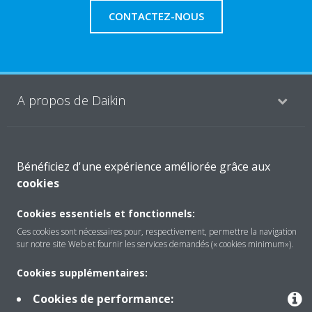
CONTACTEZ-NOUS
A propos de Daikin
Solutions
Bénéficiez d'une expérience améliorée grâce aux
cookies
Contact
Cookies essentiels et fonctionnels:
Ces cookies sont nécessaires pour, respectivement, permettre la navigation
sur notre site Web et fournir les services demandés (« cookies minimum»).
Outils
Cookies supplémentaires:
Cookies de performance:
Copyright © Daikin