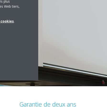
és plus
es Web tiers,
x cookies
.
Garantie de deux ans