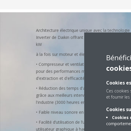
Architecture électrique unique avec la technologie
Inverter de Daikin offrant une capacité réelle de 1
kW
à la fois sur moteur et électricité
Bénéfic
• Compresseur et ventilateurs à vitesse variable
cookie
pour des performances maximales en termes
d'extraction et d'efficacité énergétique
Cookies es
• Réduction des temps d'arrêt pour maintenance
Ces cookies 
grâce aux meilleurs intervalles de service de
et fournir l
l'industrie (3000 heures en standard)
Cookies s
• Faible niveau sonore en standard
Cookies 
• Facilité d’utilisation de l’unité grâce à l’interface
comportement
utilisateur graphique à haute résolution