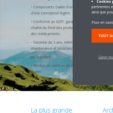
Cookies p
pertinentes e
• Composants Daikin d'une fiabilité éprouvée et
ainsi que pou
d'une conception légère
• Conforme au GDP, garantissant l'intégrité de la
Pour en savo
chaîne du froid des produits pharmaceutiques et
des médicaments
TOUT A
• Garantie de 2 ans, télématique, couverture de
maintenance et assistance d'urgence 24/7 incluse
en standard
Gérer le
• Réseau de vente et de service EMEA soutenu pa
Daikin
La plus grande
Arc