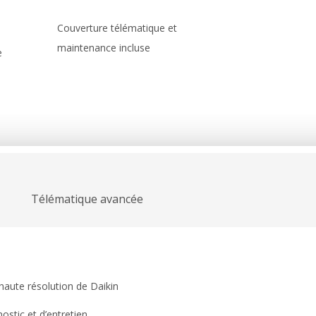
Couverture télématique et
maintenance incluse
e
Télématique avancée
 haute résolution de Daikin
stic et d’entretien