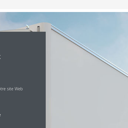
x
otre site Web
e