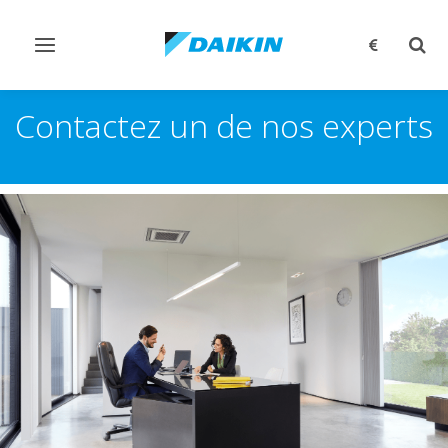
Afficher/masquer
Affi
navigation
rech
Contactez un de nos experts