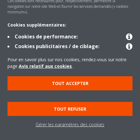
Ces cookies sont nécessaires pour, respectivement, permettre la
navigation sur notre site Web et fournir les services demandés (« cookies
Solutions
minimum»).
Cookies supplémentaires:
Contact
Cookies de performance:
Cookies publicitaires / de ciblage:
Outils
Pour en savoir plus sur nos cookies, rendez-vous sur notre
page
Avis relatif aux cookies
.
Copyright © Daikin
TOUT ACCEPTER
Mentions légales
Avis relatif aux cookies
Politique de Protection des Données
Éthique de l'entreprise
TOUT REFUSER
Conditions de vente
Directives sur la "Nétiquette"
Data Act
Gérer les paramètres des cookies