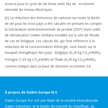
(source pour le cycle de vie d’une unité Sky Air : ecoInvent -
intensité du réseau électrique)
[6] La réduction des émissions de carbone sur toute la durée
de vie pour les trois pays a été calculée en prenant en compte
la Déclaration environnementale de produit (DEP) d’une unité
de climatisation Daikin similaire installée sur le site de l’étude
de cas en Belgique. Les calculs B6, qui font référence à la
réduction de la consommation d’énergie, sont basés sur le
bouquet énergétique des pays : Belgique (0,26 kg CO
e/kWh),
2
Pologne (1,05 kg CO
e/kWh) et l’Italie (0,39 kg CO
e/kWh),
2
2
comme indiqué dans la base de données ecoInvent 3.8.
À propos de Daikin Europe N.V.
Daikin Europe N.V. est une filiale de la société internationale
Daikin Industries, et le leader du marché du chauffage, du