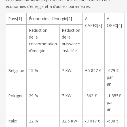
économies d’énergie et à d’autres paramètres.
Pays[1]
Économies d'énergie[2]
∆
∆
CAPEX[3]
OPEX[4]
Réduction
Réduction
de la
de la
consommation
puissance
d’énergie
installée
Belgique
15 %
7 KW
+5 827 €
-679 €
par
an
Pologne
29 %
7 KW
-362 €
-1 355€
par
an
Italie
22 %
32,5 KW
-3 017 €
-638 €