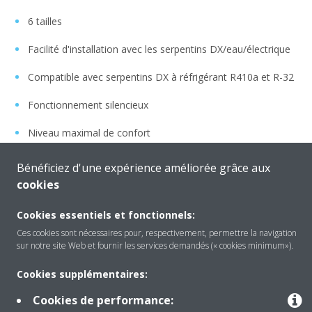
6 tailles
Facilité d'installation avec les serpentins DX/eau/électrique
Compatible avec serpentins DX à réfrigérant R410a et R-32
Fonctionnement silencieux
Niveau maximal de confort
Installation en faux plafond (aucun encombrement)
Bénéficiez d'une expérience améliorée grâce aux
cookies
Échangeur de chaleur contre-courant avec jusqu’à 92 %
d’efficacité
Cookies essentiels et fonctionnels:
Ces cookies sont nécessaires pour, respectivement, permettre la navigation
sur notre site Web et fournir les services demandés (« cookies minimum»).
EN SAVOIR PLUS
Cookies supplémentaires:
Cookies de performance: