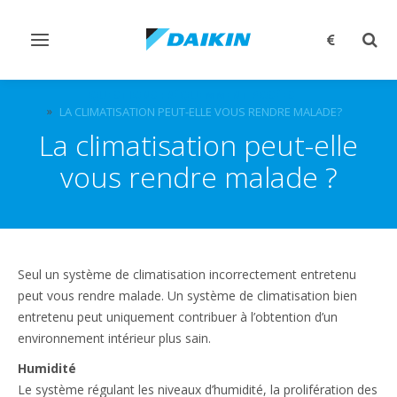
Afficher/masquer
Affi
navigation
rech
QUESTIONS FRÉQUEMMENT POSÉES
LA CLIMATISATION PEUT-ELLE VOUS RENDRE MALADE?
La climatisation peut-elle
vous rendre malade ?
Seul un système de climatisation incorrectement entretenu
peut vous rendre malade. Un système de climatisation bien
entretenu peut uniquement contribuer à l’obtention d’un
environnement intérieur plus sain.
Humidité
Le système régulant les niveaux d’humidité, la prolifération des