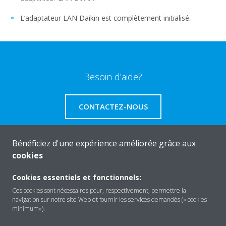
L’adaptateur LAN Daikin est complètement initialisé.
Besoin d'aide?
CONTACTEZ-NOUS
Bénéficiez d'une expérience améliorée grâce aux
cookies
A propos de Daikin
Cookies essentiels et fonctionnels:
Ces cookies sont nécessaires pour, respectivement, permettre la
navigation sur notre site Web et fournir les services demandés (« cookies
Solutions
minimum»).