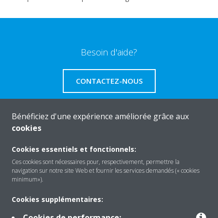
Besoin d'aide?
CONTACTEZ-NOUS
Bénéficiez d'une expérience améliorée grâce aux
cookies
A propos de Daikin
Cookies essentiels et fonctionnels:
Ces cookies sont nécessaires pour, respectivement, permettre la
navigation sur notre site Web et fournir les services demandés (« cookies
Solutions
minimum»).
Cookies supplémentaires:
Contact
Cookies de performance: