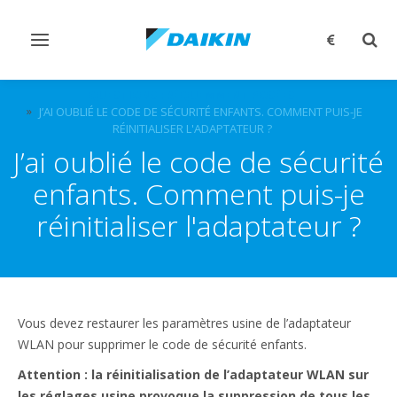
Afficher/masquer
Affi
navigation
rech
QUESTIONS FRÉQUEMMENT POSÉES
J’AI OUBLIÉ LE CODE DE SÉCURITÉ ENFANTS. COMMENT PUIS-JE
RÉINITIALISER L'ADAPTATEUR ?
J’ai oublié le code de sécurité
enfants. Comment puis-je
réinitialiser l'adaptateur ?
Vous devez restaurer les paramètres usine de l’adaptateur
WLAN pour supprimer le code de sécurité enfants.
Attention : la réinitialisation de l’adaptateur WLAN sur
les réglages usine provoque la suppression de tous les