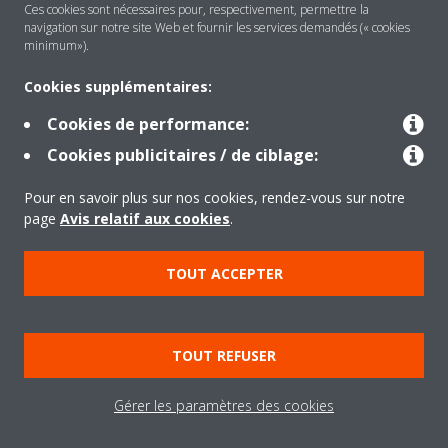
Ces cookies sont nécessaires pour, respectivement, permettre la
navigation sur notre site Web et fournir les services demandés (« cookies
Solutions
minimum»).
Cookies supplémentaires:
Contact
Cookies de performance:
Cookies publicitaires / de ciblage:
Outils
Pour en savoir plus sur nos cookies, rendez-vous sur notre
page
Avis relatif aux cookies
.
Copyright © Daikin
TOUT ACCEPTER
Mentions légales
Avis relatif aux cookies
Politique de Protection des Données
Éthique de l'entreprise
TOUT REFUSER
Conditions de vente
Directives sur la "Nétiquette"
Data Act
Gérer les paramètres des cookies