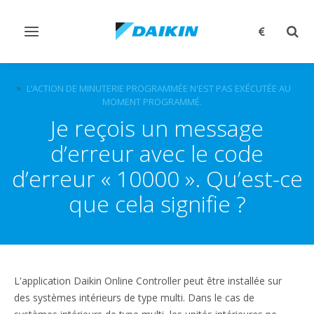
Afficher/masquer
Affi
navigation
rech
QUESTIONS FRÉQUEMMENT POSÉES
L’ACTION DE MINUTERIE PROGRAMMÉE N'EST PAS EXÉCUTÉE AU
MOMENT PROGRAMMÉ.
Je reçois un message
d’erreur avec le code
d’erreur « 10000 ». Qu’est-ce
que cela signifie ?
L'application Daikin Online Controller peut être installée sur
des systèmes intérieurs de type multi. Dans le cas de