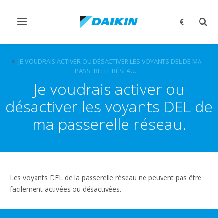
Afficher/masquer
Affi
navigation
rech
QUESTIONS FRÉQUEMMENT POSÉES
JE VOUDRAIS ACTIVER OU DÉSACTIVER LES VOYANTS DEL DE MA
PASSERELLE RÉSEAU.
Je voudrais activer ou
désactiver les voyants DEL de
ma passerelle réseau.
Les voyants DEL de la passerelle réseau ne peuvent pas être
facilement activées ou désactivées.