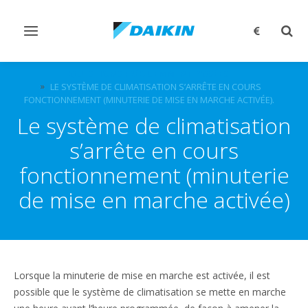
Afficher/masquer
Affi
navigation
rech
QUESTIONS FRÉQUEMMENT POSÉES
LE SYSTÈME DE CLIMATISATION S’ARRÊTE EN COURS
FONCTIONNEMENT (MINUTERIE DE MISE EN MARCHE ACTIVÉE).
Le système de climatisation
s’arrête en cours
fonctionnement (minuterie
de mise en marche activée)
Lorsque la minuterie de mise en marche est activée, il est
possible que le système de climatisation se mette en marche