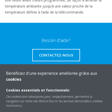
une heure avant l’heure programmée, de façon à amener la
température ambiante jusqu’à une valeur proche de la
température définie à l’aide de la télécommande.
Besoin d'aide?
CONTACTEZ-NOUS
Bénéficiez d'une expérience améliorée grâce aux
cookies
A propos de Daikin
Cookies essentiels et fonctionnels:
Ces cookies sont nécessaires pour, respectivement, permettre la
navigation sur notre site Web et fournir les services demandés (« cookies
Solutions
minimum»).