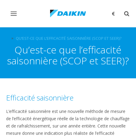
Afficher/masquer
Affi
navigation
rech
QUESTIONS FRÉQUEMMENT POSÉES
QU’EST-CE QUE L’EFFICACITÉ SAISONNIÈRE (SCOP ET SEER)?
Qu’est-ce que l’efficacité
saisonnière (SCOP et SEER)?
Efficacité saisonnière
L’efficacité saisonnière est une nouvelle méthode de mesure
de l’efficacité énergétique réelle de la technologie de chauffage
et de rafraîchissement, sur une année entière. Cette nouvelle
mesure donne une indication plus réaliste de l’efficacité