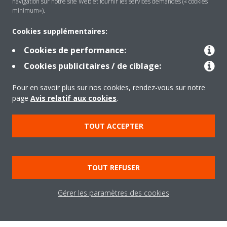
navigation sur notre site Web et fournir les services demandés (« cookies
minimum»).
Solutions
Cookies supplémentaires:
Cookies de performance:
Contact
Cookies publicitaires / de ciblage:
Pour en savoir plus sur nos cookies, rendez-vous sur notre
page
Avis relatif aux cookies
.
Outils
TOUT ACCEPTER
Copyright © Daikin
Mentions légales
Avis relatif aux cookies
TOUT REFUSER
Politique de Protection des Données
Éthique de l'entreprise
Conditions de vente
Directives sur la "Nétiquette"
Data Act
Gérer les paramètres des cookies