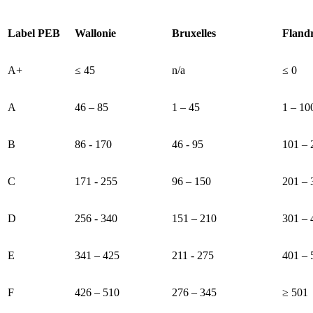
Label PEB
Wallonie
Bruxelles
Fland
A+
≤ 45
n/a
≤ 0
A
46 – 85
1 – 45
1 – 10
B
86 - 170
46 - 95
101 – 
C
171 - 255
96 – 150
201 – 
D
256 - 340
151 – 210
301 – 
E
341 – 425
211 - 275
401 – 
F
426 – 510
276 – 345
≥ 501