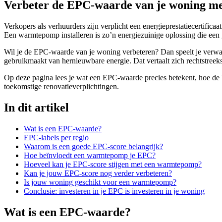
Verbeter de EPC-waarde van je woning m
Verkopers als verhuurders zijn verplicht een energieprestatiecertifi
Een warmtepomp installeren is zo’n energiezuinige oplossing die een g
Wil je de EPC-waarde van je woning verbeteren? Dan speelt je verwa
gebruikmaakt van hernieuwbare energie. Dat vertaalt zich rechtstreek
Op deze pagina lees je wat een EPC-waarde precies betekent, hoe de
toekomstige renovatieverplichtingen.
In dit artikel
Wat is een EPC-waarde?
EPC-labels per regio
Waarom is een goede EPC-score belangrijk?
Hoe beïnvloedt een warmtepomp je EPC?
Hoeveel kan je EPC-score stijgen met een warmtepomp?
Kan je jouw EPC-score nog verder verbeteren?
Is jouw woning geschikt voor een warmtepomp?
Conclusie: investeren in je EPC is investeren in je woning
Wat is een EPC-waarde?