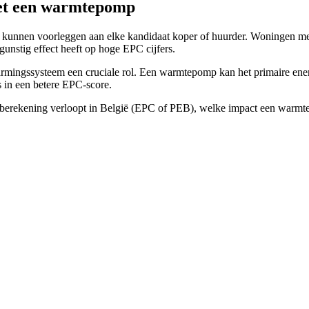
et een warmtepomp
caat kunnen voorleggen aan elke kandidaat koper of huurder. Woningen m
unstig effect heeft op hoge EPC cijfers.
rmingssysteem een cruciale rol. Een warmtepomp kan het primaire energ
s in een betere EPC-score.
 berekening verloopt in België (EPC of PEB), welke impact een warmte