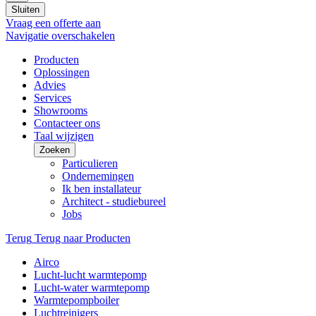
Sluiten
Vraag een offerte aan
Navigatie overschakelen
Producten
Oplossingen
Advies
Services
Showrooms
Contacteer ons
Taal wijzigen
Zoeken
Particulieren
Ondernemingen
Ik ben installateur
Architect - studiebureel
Jobs
Terug
Terug naar Producten
Airco
Lucht-lucht warmtepomp
Lucht-water warmtepomp
Warmtepompboiler
Luchtreinigers