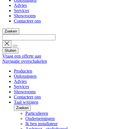
Oplossingen
Advies
Services
Showrooms
Contacteer ons
Zoeken
Sluiten
Vraag een offerte aan
Navigatie overschakelen
Producten
Oplossingen
Advies
Services
Showrooms
Contacteer ons
Taal wijzigen
Zoeken
Particulieren
Ondernemingen
Ik ben installateur
Architect - studiebureel