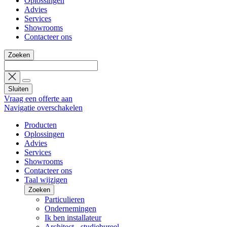
Oplossingen
Advies
Services
Showrooms
Contacteer ons
Zoeken
Sluiten
Vraag een offerte aan
Navigatie overschakelen
Producten
Oplossingen
Advies
Services
Showrooms
Contacteer ons
Taal wijzigen
Zoeken
Particulieren
Ondernemingen
Ik ben installateur
Architect - studiebureel