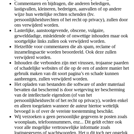
Commentaren en bijdragen, die anderen beledigen,
lastigvallen, kleineren, bedreigen, aanvallen of op andere
wijze hun wettelijke rechten schenden (bv.
persoonlijkheidsrechten of het recht op privacy), zullen door
ons verwijderd worden.
Lasterlijke, aanstootgevende, obscene, vulgaire,
gewelddadige, misleidende of onwettige inhouden maar ook
soortgelijke links zullen ook verwijderd worden.
Hetzelfde voor commentaren die als spam, reclame of
inzamelingsactie worden beoordeeld. Ook deze zullen
verwijderd worden.
Inhouden die verbonden zijn met virussen, trojaanse paarden
of schadelijke websites of die op de een of andere manier het
gebruik maken van dit soort pagina’s en schade kunnen
aanbrengen, zullen verwijderd worden.
Het opladen van bestanden die software of ander materiaal
bevatten dat beschermd is door wetgeving ter bescherming
van de intellectuele eigendom (of van het
persoonlijkheidsrecht of het recht op privacy), worden enkel
en alleen toegelaten wanneer de auteur hiertoe wettelijk
bevoegd is of over de vereiste toestemming beschikt.
Wij verzoeken u geen persoonlijke gegevens te posten zoals
woonplaats, telefoonnummers, enz... Dit geldt echter ook
voor alle mogelijke vertrouwelijke informatie zoals
logingegevens of wachtwoorden. Het u dit toch per ongeluk