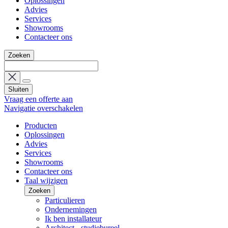
Oplossingen
Advies
Services
Showrooms
Contacteer ons
Zoeken
Sluiten
Vraag een offerte aan
Navigatie overschakelen
Producten
Oplossingen
Advies
Services
Showrooms
Contacteer ons
Taal wijzigen
Zoeken
Particulieren
Ondernemingen
Ik ben installateur
Architect - studiebureel