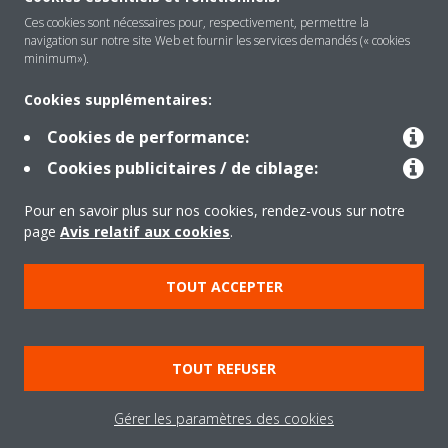
Ces cookies sont nécessaires pour, respectivement, permettre la
navigation sur notre site Web et fournir les services demandés (« cookies
Solutions
minimum»).
Cookies supplémentaires:
Contact
Cookies de performance:
Cookies publicitaires / de ciblage:
Outils
Pour en savoir plus sur nos cookies, rendez-vous sur notre
page
Avis relatif aux cookies
.
Copyright © Daikin
TOUT ACCEPTER
Mentions légales
Avis relatif aux cookies
Politique de Protection des Données
Éthique de l'entreprise
TOUT REFUSER
Conditions de vente
Directives sur la "Nétiquette"
Data Act
Gérer les paramètres des cookies