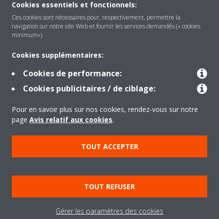
Cookies essentiels et fonctionnels:
Ces cookies sont nécessaires pour, respectivement, permettre la
navigation sur notre site Web et fournir les services demandés (« cookies
Solutions
minimum»).
Cookies supplémentaires:
Contact
Cookies de performance:
Cookies publicitaires / de ciblage:
Outils
Pour en savoir plus sur nos cookies, rendez-vous sur notre
page
Avis relatif aux cookies
.
Copyright © Daikin
TOUT ACCEPTER
Mentions légales
Avis relatif aux cookies
Politique de Protection des Données
Éthique de l'entreprise
TOUT REFUSER
Conditions de vente
Directives sur la "Nétiquette"
Data Act
Gérer les paramètres des cookies