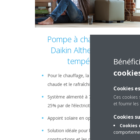
Pompe à chaleur air-eau
Daikin Altherma Basse
température
Bénéfic
cookie
Pour le chauffage, la production d'eau
chaude et le rafraîchissement (en option)
Cookies es
Système alimenté à 75% par de l’air et à
Ces cookies 
et fournir l
25% par de l’électricité
Cookies s
Appoint solaire en option
Cookies 
Solution idéale pour les nouvelles
comportement
constructions et les maisons passives