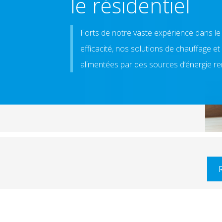
le résidentiel
Forts de notre vaste expérience dans l
efficacité, nos solutions de chauffage 
alimentées par des sources d’énergie ren
R