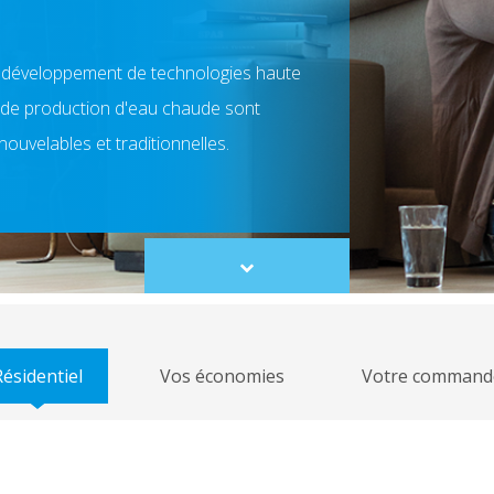
e développement de technologies haute
et de production d'eau chaude sont
ouvelables et traditionnelles.
Scroll
to
content
ésidentiel
Vos économies
Votre command