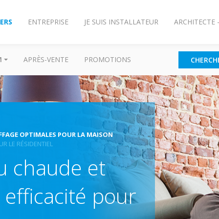
IERS
ENTREPRISE
JE SUIS INSTALLATEUR
ARCHITECTE 
M
APRÈS-VENTE
PROMOTIONS
CHERCH
FFAGE OPTIMALES POUR LA MAISON
R LE RÉSIDENTIEL
u chaude et
efficacité pour