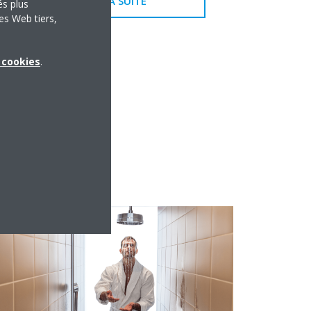
LIRE LA SUITE
és plus
es Web tiers,
x cookies
.