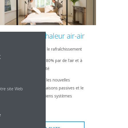
Pompes à chaleur air-air
Pour le chauffage et le rafraîchissement
x
Système alimenté à 80% par de l’air et à
20% par de l’électricité
Solution idéale pour les nouvelles
constructions, les maisons passives et le
otre site Web
remplacement d’anciens systèmes
électriques
e