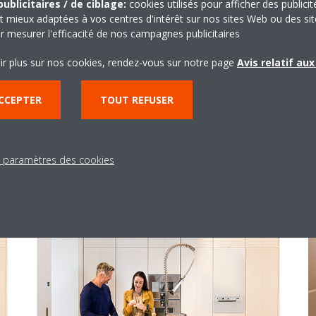
ublicitaires / de ciblage:
cookies utilisés pour afficher des publicit
température existants
t mieux adaptées à vos centres d'intérêt sur nos sites Web ou des sit
r mesurer l'efficacité de nos campagnes publicitaires
Solution idéale pour les projets de
ir plus sur nos cookies, rendez-vous sur notre page
Avis relatif au
rénovation et le remplacement de
chaudières anciennes
CCEPTER
TOUT REFUSER
LIRE LA SUITE
s paramètres des cookies