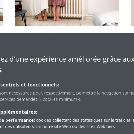
Pompe à chaleur air-eau
Daikin Altherma Haute
température
iez d'une expérience améliorée grâce au
s
Pour le chauffage et la production d'eau
chaude sanitaire
sentiels et fonctionnels:
Système alimenté à 65 % par de l’air et à
sont nécessaires pour, respectivement, permettre la navigation sur n
es services demandés (« cookies minimum»).
35 % par de l’électricité
upplémentaires:
Appoint solaire en option
de performance:
cookies collectant des statistiques sur le trafic et l
Possibilité de connexion à un système de
 des utilisateurs sur notre site Web ou des sites Web tiers
tuyauterie et à des radiateurs haute