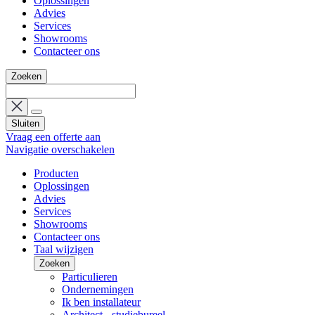
Oplossingen
Advies
Services
Showrooms
Contacteer ons
Zoeken
Sluiten
Vraag een offerte aan
Navigatie overschakelen
Producten
Oplossingen
Advies
Services
Showrooms
Contacteer ons
Taal wijzigen
Zoeken
Particulieren
Ondernemingen
Ik ben installateur
Architect - studiebureel