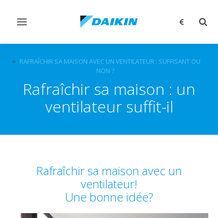
Afficher/masquer
Affi
navigation
rech
ARTIKELS
RAFRAÎCHIR SA MAISON AVEC UN VENTILATEUR : SUFFISANT OU
NON ?
Rafraîchir sa maison : un
ventilateur suffit-il
Rafraîchir sa maison avec un
ventilateur!
Une bonne idée?