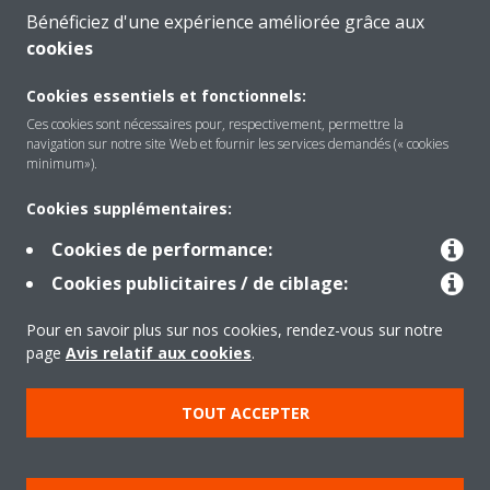
Bénéficiez d'une expérience améliorée grâce aux
cookies
A propos de Daikin
Cookies essentiels et fonctionnels:
Ces cookies sont nécessaires pour, respectivement, permettre la
navigation sur notre site Web et fournir les services demandés (« cookies
Solutions
minimum»).
Cookies supplémentaires:
Contact
Cookies de performance:
Cookies publicitaires / de ciblage:
Outils
Pour en savoir plus sur nos cookies, rendez-vous sur notre
page
Avis relatif aux cookies
.
TOUT ACCEPTER
Copyright © Daikin
Mentions légales
Avis relatif aux cookies
Politique de Protection des Données
Éthique de l'entreprise