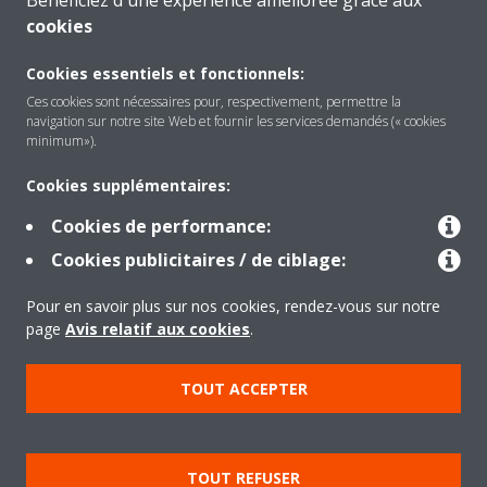
Bénéficiez d'une expérience améliorée grâce aux
cookies
A propos de Daikin
Cookies essentiels et fonctionnels:
Ces cookies sont nécessaires pour, respectivement, permettre la
navigation sur notre site Web et fournir les services demandés (« cookies
Solutions
minimum»).
Cookies supplémentaires:
Contact
Cookies de performance:
Cookies publicitaires / de ciblage:
Outils
Pour en savoir plus sur nos cookies, rendez-vous sur notre
page
Avis relatif aux cookies
.
Copyright © Daikin
TOUT ACCEPTER
Mentions légales
Avis relatif aux cookies
Politique de Protection des Données
Éthique de l'entreprise
TOUT REFUSER
Conditions de vente
Directives sur la "Nétiquette"
Data Act