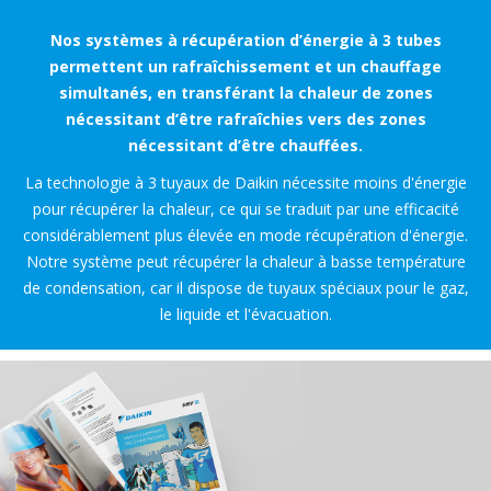
Nos systèmes à récupération d’énergie à 3 tubes
permettent un rafraîchissement et un chauffage
simultanés, en transférant la chaleur de zones
nécessitant d’être rafraîchies vers des zones
nécessitant d’être chauffées.
La technologie à 3 tuyaux de Daikin nécessite moins d'énergie
pour récupérer la chaleur, ce qui se traduit par une efficacité
considérablement plus élevée en mode récupération d'énergie.
Notre système peut récupérer la chaleur à basse température
de condensation, car il dispose de tuyaux spéciaux pour le gaz,
le liquide et l'évacuation.