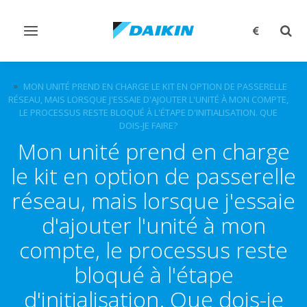
Afficher/masquer
Affi
navigation
rech
QUESTIONS FRÉQUEMMENT POSÉES
MON UNITÉ PREND EN CHARGE LE KIT EN OPTION DE PASSERELLE
RÉSEAU, MAIS LORSQUE J'ESSAIE D'AJOUTER L'UNITÉ À MON COMPTE,
LE PROCESSUS RESTE BLOQUÉ À L'ÉTAPE D'INITIALISATION. QUE
DOIS-JE FAIRE?
Mon unité prend en charge
le kit en option de passerelle
réseau, mais lorsque j'essaie
d'ajouter l'unité à mon
compte, le processus reste
bloqué à l'étape
d'initialisation. Que dois-je