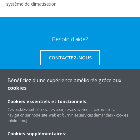
système de climatisation.
Besoin d'aide?
CONTACTEZ-NOUS
Bénéficiez d'une expérience améliorée grâce aux
cookies
A propos de Daikin
Cookies essentiels et fonctionnels:
Ces cookies sont nécessaires pour, respectivement, permettre la
navigation sur notre site Web et fournir les services demandés (« cookies
Solutions
minimum»).
Cookies supplémentaires: