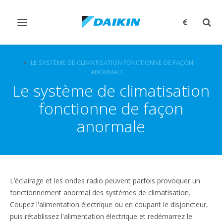
Afficher/masquer
Affi
navigation
rech
QUESTIONS FRÉQUEMMENT POSÉES
LE SYSTÈME DE CLIMATISATION FONCTIONNE DE FAÇON
ANORMALE
Le système de climatisation
fonctionne de façon
anormale
L’éclairage et les ondes radio peuvent parfois provoquer un
fonctionnement anormal des systèmes de climatisation.
Coupez l'alimentation électrique ou en coupant le disjoncteur,
puis rétablissez l'alimentation électrique et redémarrez le