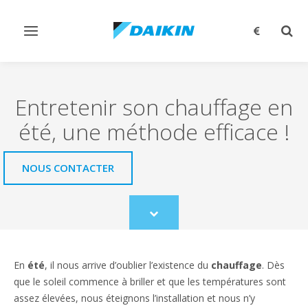
Afficher/masquer
Affi
navigation
rech
Entretenir son chauffage en
été, une méthode efficace !
NOUS CONTACTER
Scroll
to
content
En
été
, il nous arrive d’oublier l’existence du
chauffage
. Dès
que le soleil commence à briller et que les températures sont
assez élevées, nous éteignons l’installation et nous n’y