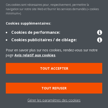
Ces cookies sont nécessaires pour, respectivement, permettre la
navigation sur notre site Web et fournir les services demandés (« cookies
Solutions
minimum»).
Cookies supplémentaires:
Contact
Cookies de performance:
Cookies publicitaires / de ciblage:
Outils
Pour en savoir plus sur nos cookies, rendez-vous sur notre
page
Avis relatif aux cookies
.
Copyright © Daikin
TOUT ACCEPTER
Mentions légales
Avis relatif aux cookies
Politique de Protection des Données
Éthique de l'entreprise
TOUT REFUSER
Conditions de vente
Directives sur la "Nétiquette"
Data Act
Gérer les paramètres des cookies