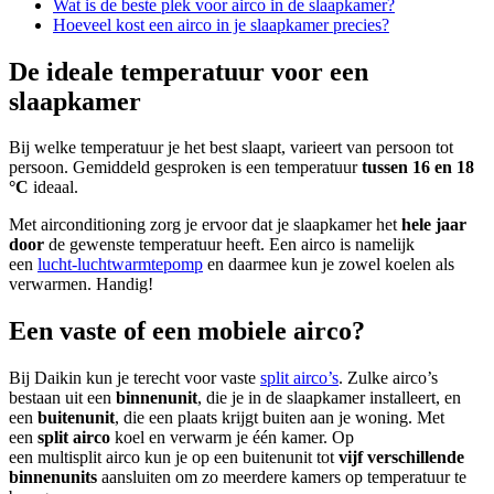
Wat is de beste plek voor airco in de slaapkamer?
Hoeveel kost een airco in je slaapkamer precies?
De ideale temperatuur voor een
slaapkamer
Bij welke temperatuur je het best slaapt, varieert van persoon tot
persoon. Gemiddeld gesproken is een temperatuur
tussen 16 en 18
°C
ideaal.
Met airconditioning zorg je ervoor dat je slaapkamer het
hele jaar
door
de gewenste temperatuur heeft. Een airco is namelijk
een
lucht-luchtwarmtepomp
en daarmee kun je zowel koelen als
verwarmen. Handig!
Een vaste of een mobiele airco?
Bij Daikin kun je terecht voor vaste
split airco’s
. Zulke airco’s
bestaan uit een
binnenunit
, die je in de slaapkamer installeert, en
een
buitenunit
, die een plaats krijgt buiten aan je woning. Met
een
split airco
koel en verwarm je één kamer. Op
een multisplit airco kun je op een buitenunit tot
vijf verschillende
binnenunits
aansluiten om zo meerdere kamers op temperatuur te