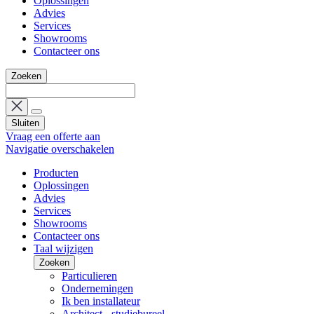
Oplossingen
Advies
Services
Showrooms
Contacteer ons
Zoeken
Sluiten
Vraag een offerte aan
Navigatie overschakelen
Producten
Oplossingen
Advies
Services
Showrooms
Contacteer ons
Taal wijzigen
Zoeken
Particulieren
Ondernemingen
Ik ben installateur
Architect - studiebureel