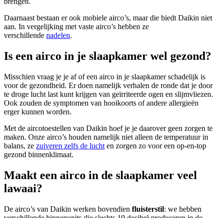
brengen.
Daarnaast bestaan er ook mobiele airco’s, maar die biedt Daikin niet
aan. In vergelijking met vaste airco’s hebben ze
verschillende
nadelen
.
Is een airco in je slaapkamer wel gezond?
Misschien vraag je je af of een airco in je slaapkamer schadelijk is
voor de gezondheid. Er doen namelijk verhalen de ronde dat je door
te droge lucht last kunt krijgen van geïrriteerde ogen en slijmvliezen.
Ook zouden de symptomen van hooikoorts of andere allergieën
erger kunnen worden.
Met de aircotoestellen van Daikin hoef je je daarover geen zorgen te
maken. Onze airco’s houden namelijk niet alleen de temperatuur in
balans, ze
zuiveren zelfs de lucht
en zorgen zo voor een op-en-top
gezond binnenklimaat.
Maakt een airco in de slaapkamer veel
lawaai?
De airco’s van Daikin werken bovendien
fluisterstil
: we hebben
verschillende binnenunits die slechts 19 decibel produceren in de