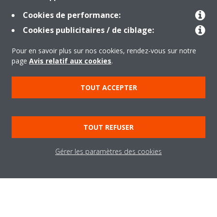
A propos de Daikin
Cookies de performance:
Cookies publicitaires / de ciblage:
Solutions
Pour en savoir plus sur nos cookies, rendez-vous sur notre
page
Avis relatif aux cookies
.
Contact
TOUT ACCEPTER
Outils
TOUT REFUSER
Copyright © Daikin
Gérer les paramètres des cookies
Mentions légales
Avis relatif aux cookies
Politique de Protection des Données
Éthique de l'entreprise
Conditions de vente
Directives sur la "Nétiquette"
Data Act