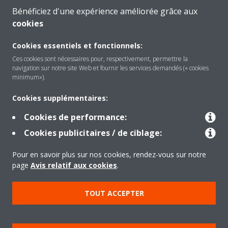
Bénéficiez d'une expérience améliorée grâce aux
cookies
A propos de Daikin
Cookies essentiels et fonctionnels:
Ces cookies sont nécessaires pour, respectivement, permettre la
navigation sur notre site Web et fournir les services demandés (« cookies
minimum»).
Solutions
Cookies supplémentaires:
Cookies de performance:
Contact
Cookies publicitaires / de ciblage:
Pour en savoir plus sur nos cookies, rendez-vous sur notre
Outils
page
Avis relatif aux cookies
.
TOUT ACCEPTER
Copyright © Daikin
Mentions légales
Avis relatif aux cookies