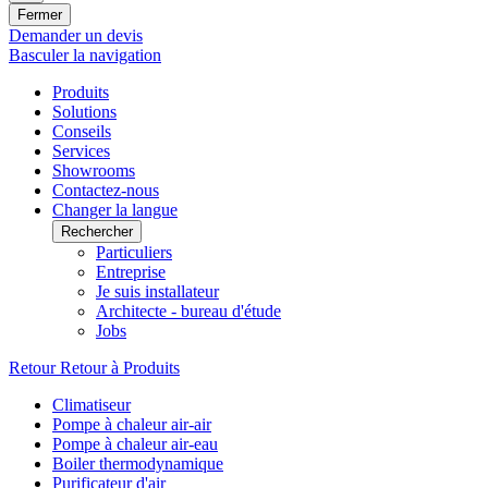
Fermer
Demander un devis
Basculer la navigation
Produits
Solutions
Conseils
Services
Showrooms
Contactez-nous
Changer la langue
Rechercher
Particuliers
Entreprise
Je suis installateur
Architecte - bureau d'étude
Jobs
Retour
Retour à Produits
Climatiseur
Pompe à chaleur air-air
Pompe à chaleur air-eau
Boiler thermodynamique
Purificateur d'air