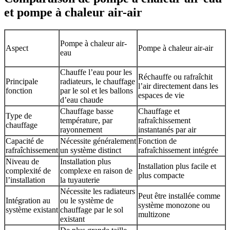
et pompe à chaleur air-air
Pompe à chaleur air-
Aspect
Pompe à chaleur air-air
eau
Chauffe l’eau pour les
Réchauffe ou rafraîchit
Principale
radiateurs, le chauffage
l’air directement dans les
fonction
par le sol et les ballons
espaces de vie
d’eau chaude
Chauffage basse
Chauffage et
Type de
température, par
rafraîchissement
chauffage
rayonnement
instantanés par air
Capacité de
Nécessite généralement
Fonction de
rafraîchissement
un système distinct
rafraîchissement intégrée
Niveau de
Installation plus
Installation plus facile et
complexité de
complexe en raison de
plus compacte
l’installation
la tuyauterie
Nécessite les radiateurs
Peut être installée comme
Intégration au
ou le système de
système monozone ou
système existant
chauffage par le sol
multizone
existant