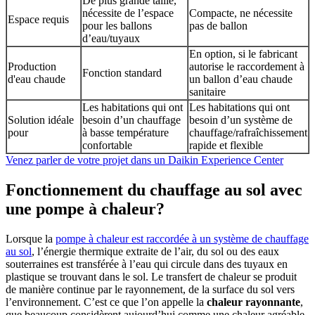
De plus grande taille,
nécessite de l’espace
Compacte, ne nécessite
Espace requis
pour les ballons
pas de ballon
d’eau/tuyaux
En option, si le fabricant
Production
autorise le raccordement à
Fonction standard
d'eau chaude
un ballon d’eau chaude
sanitaire
Les habitations qui ont
Les habitations qui ont
Solution idéale
besoin d’un chauffage
besoin d’un système de
pour
à basse température
chauffage/rafraîchissement
confortable
rapide et flexible
Venez parler de votre projet dans un Daikin Experience Center
Fonctionnement du chauffage au sol avec
une pompe à chaleur?
Lorsque la
pompe à chaleur est raccordée à un système de chauffage
au sol
, l’énergie thermique extraite de l’air, du sol ou des eaux
souterraines est transférée à l’eau qui circule dans des tuyaux en
plastique se trouvant dans le sol. Le transfert de chaleur se produit
de manière continue par le rayonnement, de la surface du sol vers
l’environnement. C’est ce que l’on appelle la
chaleur rayonnante
,
que beaucoup considèrent aujourd’hui comme une chaleur agréable