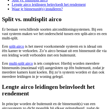
Split vs. multisplit airco
Lengte airco leidingen beïnvloedt het rendement
Waar je binnenunit(s) installeren?
Split vs. multisplit airco
Er bestaan verschillende soorten airconditioningsystemen. Bij een
vast systeem maken we het onderscheid tussen een split-airco en een
multi-split.
Een
split-airco
is het meest voorkomende systeem en is ideaal om
één kamer te verkoelen. Zo’n airco bestaat uit een binnenunit die via
een leiding wordt verbonden met een buitenunit.
Een
multi-split airco
is iets complexer. Hierbij worden meerdere
binnenunits (maximaal vijf) aangesloten op één buitenunit, zodat je
meerdere kamers kunt koelen. Bij zo’n systeem worden er dan ook
meerdere leidingen in je woning gelegd.
Lengte airco leidingen beïnvloedt het
rendement
In principe worden de buitenunit en de binnenunit(s) van een
aircosysteem zo dicht mogelijk bij elkaar geïnstalleerd, zodat de