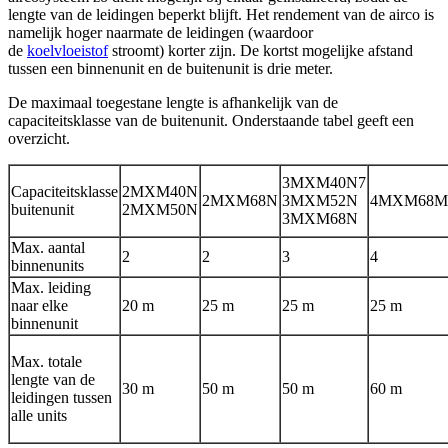
lengte van de leidingen beperkt blijft. Het rendement van de airco is
namelijk hoger naarmate de leidingen (waardoor
de
koelvloeistof
stroomt) korter zijn. De kortst mogelijke afstand
tussen een binnenunit en de buitenunit is drie meter.
De maximaal toegestane lengte is afhankelijk van de
capaciteitsklasse van de buitenunit. Onderstaande tabel geeft een
overzicht.
3MXM40N7
Capaciteitsklasse
2MXM40N
2MXM68N
3MXM52N
4MXM68M
buitenunit
2MXM50N
3MXM68N
Max. aantal
2
2
3
4
binnenunits
Max. leiding
naar elke
20 m
25 m
25 m
25 m
binnenunit
Max. totale
lengte van de
30 m
50 m
50 m
60 m
leidingen tussen
alle units