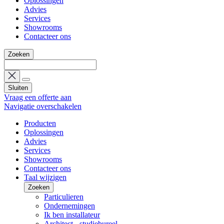
Oplossingen
Advies
Services
Showrooms
Contacteer ons
Zoeken
Sluiten
Vraag een offerte aan
Navigatie overschakelen
Producten
Oplossingen
Advies
Services
Showrooms
Contacteer ons
Taal wijzigen
Zoeken
Particulieren
Ondernemingen
Ik ben installateur
Architect - studiebureel