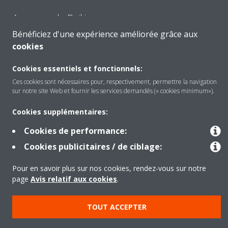
A propos de Daikin
Bénéficiez d'une expérience améliorée grâce aux
cookies
Solutions
Cookies essentiels et fonctionnels:
Ces cookies sont nécessaires pour, respectivement, permettre la navigation
sur notre site Web et fournir les services demandés (« cookies minimum»).
Contact
Cookies supplémentaires:
Cookies de performance:
Outils
Cookies publicitaires / de ciblage:
Pour en savoir plus sur nos cookies, rendez-vous sur notre
Copyright © Daikin
page
Avis relatif aux cookies
.
Mentions légales
Avis relatif aux cookies
Politique de Protection des Données
Éthique de l'entreprise
TOUT ACCEPTER
Conditions de vente
Directives sur la "Nétiquette"
Data Act