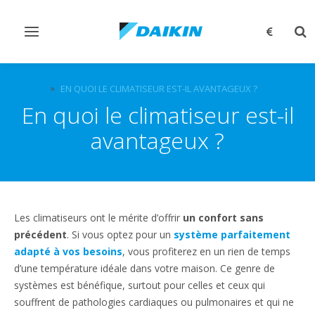
Afficher/masquer
Aff
navigation
rec
QUESTIONS FRÉQUEMMENT POSÉES
EN QUOI LE CLIMATISEUR EST-IL AVANTAGEUX ?
En quoi le climatiseur est-il
avantageux ?
Les climatiseurs ont le mérite d’offrir
un confort sans
précédent
. Si vous optez pour un
système parfaitement
adapté à vos besoins
, vous profiterez en un rien de temps
d’une température idéale dans votre maison. Ce genre de
systèmes est bénéfique, surtout pour celles et ceux qui
souffrent de pathologies cardiaques ou pulmonaires et qui ne