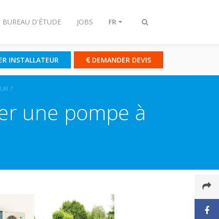
- BUREAU D'ÉTUDE
JOBS
FR
Afficher/masquer
recherche
ER INSTALLATEUR
DEMANDER DEVIS
UR ?
ller une pompe à