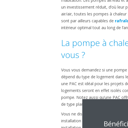
l’habitation. Les pompes air/eau et a
un investissement réduit, d’où leur 
air/air, toutes les pompes à chaleur
sont par ailleurs capables de
rafraî
intérieur optimal tout au long de l’a
La pompe à chaleu
vous ?
Vous vous demandez si une pompe à ch
dépend du type de logement dans leq
une PAC est idéal pour les projets 
logements seront en effet isolés co
pompe. Notez aussi qu’une PAC offr
de type plancher chauffant.
Vous ne disposez pas du chauffage pa
installation de chauffage hybride est 
Bénéfic
installation de chauffage classique