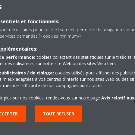
s
rmettra de conserver vos radiateurs existants. Une fois en
automatiquement de la méthode de chauffe la plus rentable
sentiels et fonctionnels:
ment donné : la chaudière au gaz ou la PAC.
sont nécessaires pour, respectivement, permettre la navigation sur n
ec des panneaux solaires !
es services demandés (« cookies minimum»).
upplémentaires:
nière la plus verte possible ? Combinez dans ce cas votre
de performance:
cookies collectant des statistiques sur le trafic et l
aires. Les pompes à chaleur puisent 75 % de leur énergie
 des utilisateurs sur notre site Web ou des sites Web tiers
5 % restants sous forme électrique. En installant des
ublicitaires / de ciblage:
cookies utilisés pour afficher des publicit
ous produisez donc de l’électricité verte et durable pour
t mieux adaptées à vos centres d'intérêt sur nos sites Web ou des sit
 est respectueuse de l’environnement, mais aussi meilleure
r mesurer l'efficacité de nos campagnes publicitaires
ir plus sur nos cookies, rendez-vous sur notre page
Avis relatif au
EZ NOUS POUR PLUS D'INFOS
CCEPTER
TOUT REFUSER