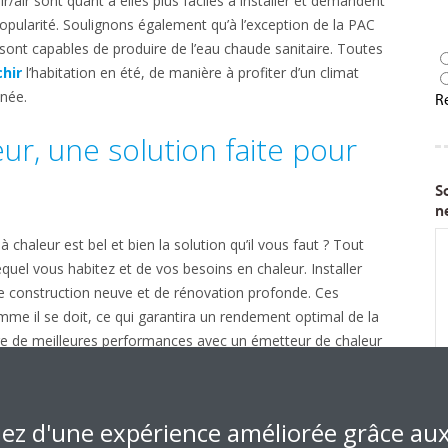
ir/air sont quant à elles plus faciles à installer et demandent
popularité. Soulignons également qu’à l’exception de la PAC
 sont capables de produire de l’eau chaude sanitaire. Toutes
chir
l’habitation en été, de manière à profiter d’un climat
nnée.
r, une solution faite pour
aleur est bel et bien la solution qu’il vous faut ? Tout
uel vous habitez et de vos besoins en chaleur. Installer
de construction neuve et de rénovation profonde. Ces
mme il se doit, ce qui garantira un rendement optimal de la
e de meilleures performances avec un émetteur de chaleur
r le sol ou vous habitez dans une vieille bâtisse ? Une
alors la solution. Il vous suffit de compléter votre
iez d'une expérience améliorée grâce au
, par exemple une
chaudière au gaz à condensation
, avec