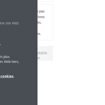
otre site Web
e
és plus
es Web tiers,
x cookies
.