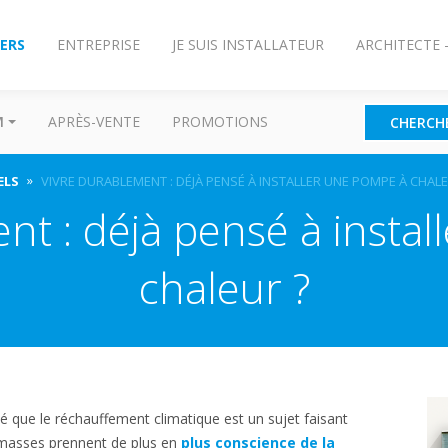
IERS
ENTREPRISE
JE SUIS INSTALLATEUR
ARCHITECTE 
M
APRÈS-VENTE
PROMOTIONS
CHERCH
ELS
VIVRE DURABLEMENT : DÉJÀ PENSÉ À INSTALLER UNE POMPE À CHALE
nt : déjà pensé à insta
chaleur ?
 que le réchauffement climatique est un sujet faisant
 masses prennent de plus en
plus conscience de la