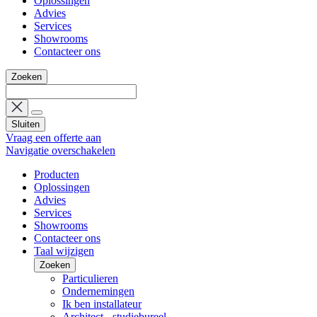
Oplossingen
Advies
Services
Showrooms
Contacteer ons
Zoeken
Sluiten
Vraag een offerte aan
Navigatie overschakelen
Producten
Oplossingen
Advies
Services
Showrooms
Contacteer ons
Taal wijzigen
Zoeken
Particulieren
Ondernemingen
Ik ben installateur
Architect - studiebureel