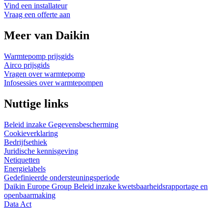
Vind een installateur
Vraag een offerte aan
Meer van Daikin
Warmtepomp prijsgids
Airco prijsgids
Vragen over warmtepomp
Infosessies over warmtepompen
Nuttige links
Beleid inzake Gegevensbescherming
Cookieverklaring
Bedrijfsethiek
Juridische kennisgeving
Netiquetten
Energielabels
Gedefinieerde ondersteuningsperiode
Daikin Europe Group Beleid inzake kwetsbaarheidsrapportage en
openbaarmaking
Data Act