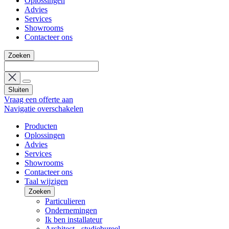
Oplossingen
Advies
Services
Showrooms
Contacteer ons
Zoeken
Sluiten
Vraag een offerte aan
Navigatie overschakelen
Producten
Oplossingen
Advies
Services
Showrooms
Contacteer ons
Taal wijzigen
Zoeken
Particulieren
Ondernemingen
Ik ben installateur
Architect - studiebureel