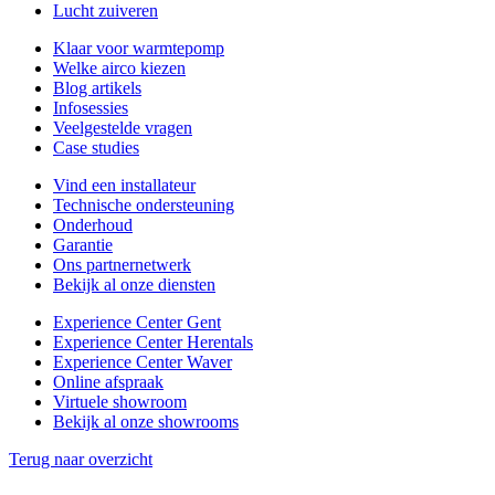
Lucht zuiveren
Klaar voor warmtepomp
Welke airco kiezen
Blog artikels
Infosessies
Veelgestelde vragen
Case studies
Vind een installateur
Technische ondersteuning
Onderhoud
Garantie
Ons partnernetwerk
Bekijk al onze diensten
Experience Center Gent
Experience Center Herentals
Experience Center Waver
Online afspraak
Virtuele showroom
Bekijk al onze showrooms
Terug naar overzicht