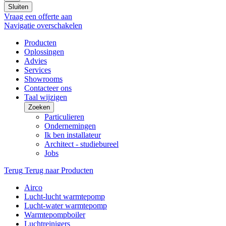
Sluiten
Vraag een offerte aan
Navigatie overschakelen
Producten
Oplossingen
Advies
Services
Showrooms
Contacteer ons
Taal wijzigen
Zoeken
Particulieren
Ondernemingen
Ik ben installateur
Architect - studiebureel
Jobs
Terug
Terug naar Producten
Airco
Lucht-lucht warmtepomp
Lucht-water warmtepomp
Warmtepompboiler
Luchtreinigers