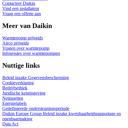
Contacteer Daikin
Vind een installateur
Vraag een offerte aan
Meer van Daikin
Warmtepomp prijsgids
Airco prijsgids
Vragen over warmtepomp
Infosessies over warmtepompen
Nuttige links
Beleid inzake Gegevensbescherming
Cookieverklaring
Bedrijfsethiek
Juridische kennisgeving
Netiquetten
Energielabels
Gedefinieerde ondersteuningsperiode
Daikin Europe Group Beleid inzake kwetsbaarheidsrapportage en
openbaarmaking
Data Act