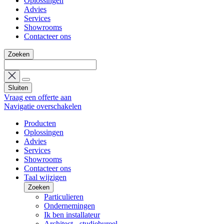
Oplossingen
Advies
Services
Showrooms
Contacteer ons
Zoeken
Sluiten
Vraag een offerte aan
Navigatie overschakelen
Producten
Oplossingen
Advies
Services
Showrooms
Contacteer ons
Taal wijzigen
Zoeken
Particulieren
Ondernemingen
Ik ben installateur
Architect - studiebureel