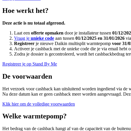
Hoe werkt het?
Deze actie is nu totaal afgerond.
Laat een
offerte opmaken
door je installateur tussen
01/12/20
Vraag je
unieke code
aan tussen
01/12/2025 en 31/01/2026
via
Registreer
je nieuwe Daikin multisplit warmtepomp
voor 31/0
Activeer je cashback met de unieke code die je via email hebt
Zodra je dossier is gecontroleerd, wordt het cashbackbedrag te
Registreer je op Stand By Me
De voorwaarden
Het verzoek voor cashback kan uitsluitend worden ingediend via de 
Na deze datum kan er geen cashback meer worden aangevraagd. Deze ac
Klik hier om de volledige voorwaarden
Welke warmtepomp?
Het bedrag van de cashback hangt af van de capaciteit van de buitenunit