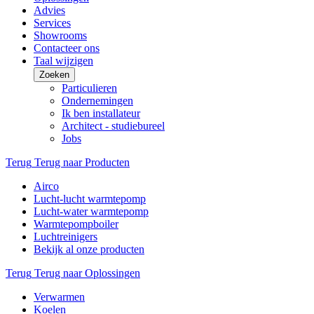
Advies
Services
Showrooms
Contacteer ons
Taal wijzigen
Zoeken
Particulieren
Ondernemingen
Ik ben installateur
Architect - studiebureel
Jobs
Terug
Terug naar Producten
Airco
Lucht-lucht warmtepomp
Lucht-water warmtepomp
Warmtepompboiler
Luchtreinigers
Bekijk al onze producten
Terug
Terug naar Oplossingen
Verwarmen
Koelen