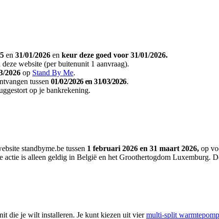
25
en
31/01/2026
en
keur deze goed voor 31/01/2026.
 deze website (per buitenunit 1 aanvraag).
3/2026
op
Stand By Me
.
 ontvangen tussen
01/02/2026 en 31/03/2026
.
ruggestort op je bankrekening.
website standbyme.be tussen
1 februari 2026 en 31 maart 2026,
op voo
tie is alleen geldig in België en het Groothertogdom Luxemburg. Deze
 die je wilt installeren. Je kunt kiezen uit vier
multi-split warmtepom