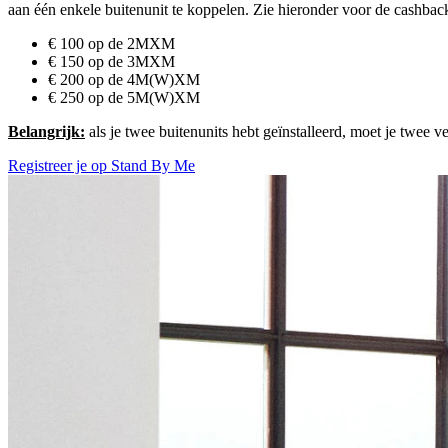
aan één enkele buitenunit te koppelen. Zie hieronder voor de cashba
€ 100 op de 2MXM
€ 150 op de 3MXM
€ 200 op de 4M(W)XM
€ 250 op de 5M(W)XM
Belangrijk:
als je twee buitenunits hebt geïnstalleerd, moet je twee
Registreer je op Stand By Me