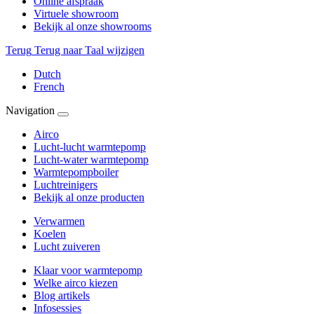
Online afspraak
Virtuele showroom
Bekijk al onze showrooms
Terug
Terug naar Taal wijzigen
Dutch
French
Navigation
Airco
Lucht-lucht warmtepomp
Lucht-water warmtepomp
Warmtepompboiler
Luchtreinigers
Bekijk al onze producten
Verwarmen
Koelen
Lucht zuiveren
Klaar voor warmtepomp
Welke airco kiezen
Blog artikels
Infosessies