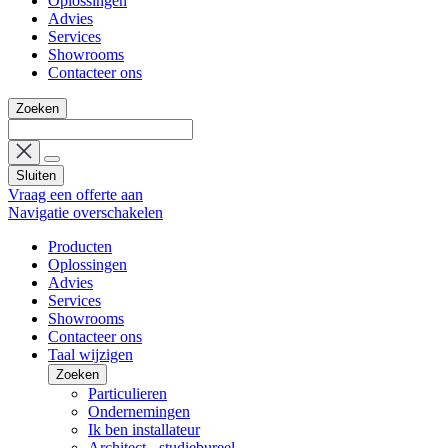
Oplossingen
Advies
Services
Showrooms
Contacteer ons
Zoeken
Sluiten
Vraag een offerte aan
Navigatie overschakelen
Producten
Oplossingen
Advies
Services
Showrooms
Contacteer ons
Taal wijzigen
Zoeken
Particulieren
Ondernemingen
Ik ben installateur
Architect - studiebureel