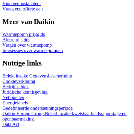
Vind een installateur
Vraag een offerte aan
Meer van Daikin
Warmtepomp prijsgids
Airco prijsgids
Vragen over warmtepomp
Infosessies over warmtepompen
Nuttige links
Beleid inzake Gegevensbescherming
Cookieverklaring
Bedrijfsethiek
Juridische kennisgeving
Netiquetten
Energielabels
Gedefinieerde ondersteuningsperiode
Daikin Europe Group Beleid inzake kwetsbaarheidsrapportage en
openbaarmaking
Data Act