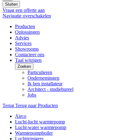
Sluiten
Vraag een offerte aan
Navigatie overschakelen
Producten
Oplossingen
Advies
Services
Showrooms
Contacteer ons
Taal wijzigen
Zoeken
Particulieren
Ondernemingen
Ik ben installateur
Architect - studiebureel
Jobs
Terug
Terug naar Producten
Airco
Lucht-lucht warmtepomp
Lucht-water warmtepomp
Warmtepompboiler
Luchtreinigers